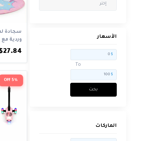
$
بحث
سجادة لع
الأسعار
وردية مع م
الماركات
لمساع...
$27.84
$
To
$
Big
5% Off
discounts
بحث
11
Big
size
994
الماركات
Brands
4781