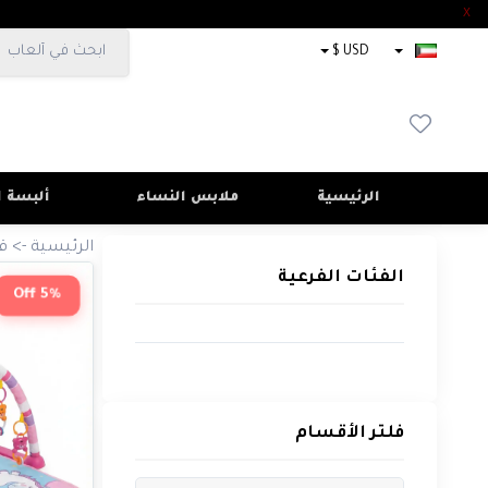
X
×
USD $
الفئات
الفرعية
فلتر
الأقسام
الرئيسية
ملابس النساء
ألبسة ا
الرئيسية
->
ق
الفئات الفرعية
5% Off
الأسعار
$
فلتر الأقسام
To