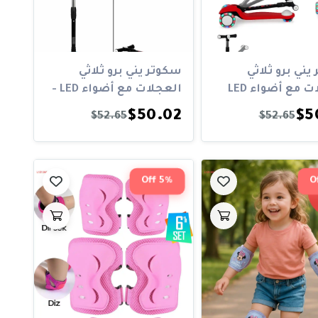
يني برو ثلاثي
سكوتر يني برو ثلاثي
العجلات مع أضواء LED
العجلات مع أضواء LED -
 ح...
سعة تحم...
$50.02
$5
$52.65
$52.65
5% Off