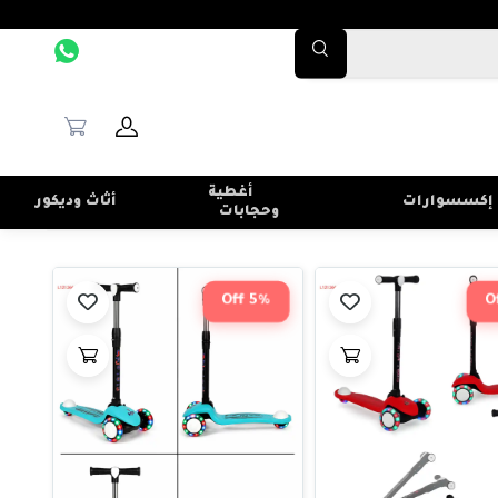
أغطية
إكسسوارات
أثاث وديكور
وحجابات
5% Off