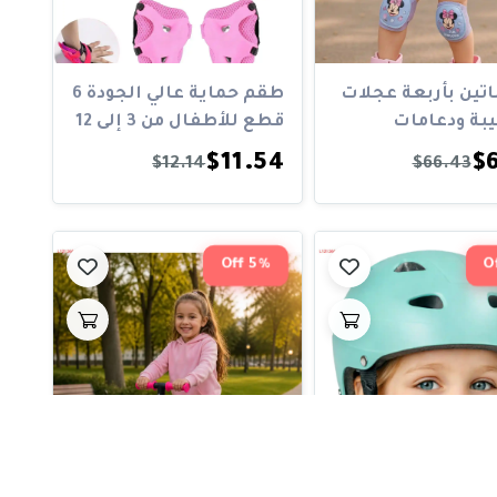
تين بأربعة عجلات
طقم حماية عالي الجودة 6
بة ودعامات
قطع للأطفال من 3 إلى 12
ن و...
سن...
$11.54
$6
$12.14
$66.43
5% Off