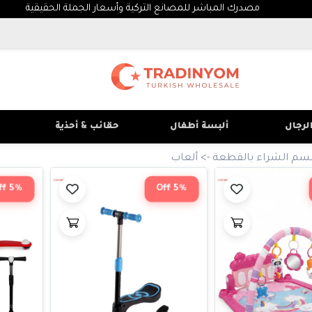
مصدرك المباشر للمصانع التركية وأسعار الجملة الحقيقية
لرجال
ألبسة أطفال
حقائب & أحذية
سم الشراء بالقطعة
->
ألعاب
5% Off
5% Off