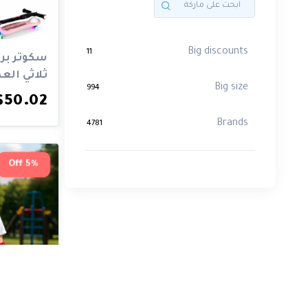
Big discounts
11
سكوتر برو
ثلاثي الع
Big size
994
LED،...
$50.02
Brands
4781
5% Off