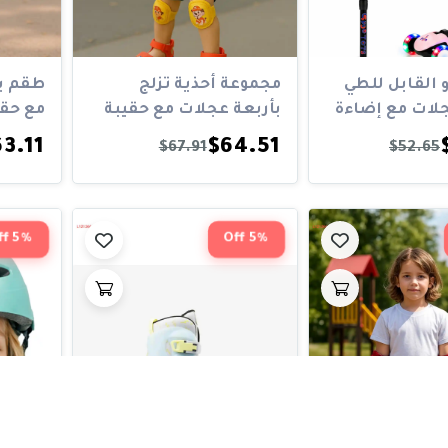
 القابل للطي
مجموعة أحذية تزلج
طقم با
جلات مع إضاءة
بأربعة عجلات مع حقيبة
مع حقي
ودعامات لل...
للركبتي
3.11
$64.51
$67.91
$52.65
5% Off
5% Off