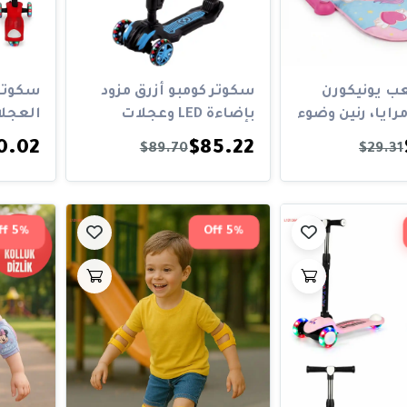
ب يونيكورن
سكوتر كومبو أزرق مزود
سكوتر 
رايا، رنين وضوء
بإضاءة LED وعجلات
رائعة
وقابلية
0.02
$85.22
$89.70
$29.31
5% Off
5% Off