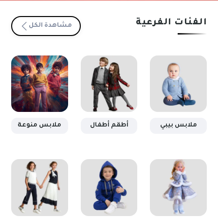
ملابس بيبي
أطقم أطفال
ملابس منوعة
فساتين البنات
بيجامات
محــير