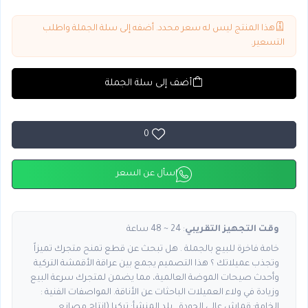
هذا المنتج ليس له سعر محدد. أضفه إلى سلة الجملة واطلب
التسعير.
أضف إلى سلة الجملة
0
اسأل عن السعر
وقت التجهيز التقريبي
: 24 ~ 48 ساعة
خامة فاخرة للبيع بالجملة . هل تبحث عن قطع تمنح متجرك تميزاً
وتجذب عميلاتك ؟ هذا التصميم يجمع بين عراقة الأقمشة التركية
وأحدث صيحات الموضة العالمية، مما يضمن لمتجرك سرعة البيع
وزيادة في ولاء العميلات الباحثات عن الأناقة. المواصفات الفنية :
الخامة: قماش عالي الجودة . بلد المنشأ: تركيا (إنتاج مصانع