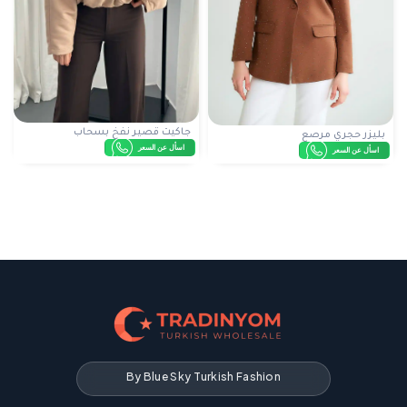
جاكيت قصير نفخ بسحاب
بليزر حجري مرصع
اسأل عن السعر
اسأل عن السعر
By Blue Sky Turkish Fashion