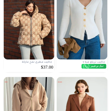
جاكيت تريكو قبة v
جاكيت مطري نفخ ماركة
$37.00
اسأل عن السعر