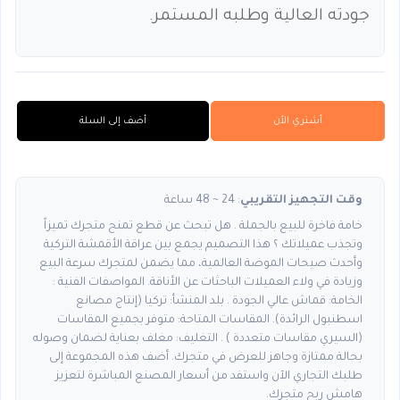
جودته العالية وطلبه المستمر.
أشتري الأن
أضف إلى السلة
وقت التجهيز التقريبي
: 24 ~ 48 ساعة
خامة فاخرة للبيع بالجملة . هل تبحث عن قطع تمنح متجرك تميزاً
وتجذب عميلاتك ؟ هذا التصميم يجمع بين عراقة الأقمشة التركية
وأحدث صيحات الموضة العالمية، مما يضمن لمتجرك سرعة البيع
وزيادة في ولاء العميلات الباحثات عن الأناقة. المواصفات الفنية :
الخامة: قماش عالي الجودة . بلد المنشأ: تركيا (إنتاج مصانع
اسطنبول الرائدة). المقاسات المتاحة: متوفر بجميع المقاسات
(السيري مقاسات متعددة ) . التغليف: مغلف بعناية لضمان وصوله
بحالة ممتازة وجاهز للعرض في متجرك. أضف هذه المجموعة إلى
طلبك التجاري الآن واستفد من أسعار المصنع المباشرة لتعزيز
هامش ربح متجرك.