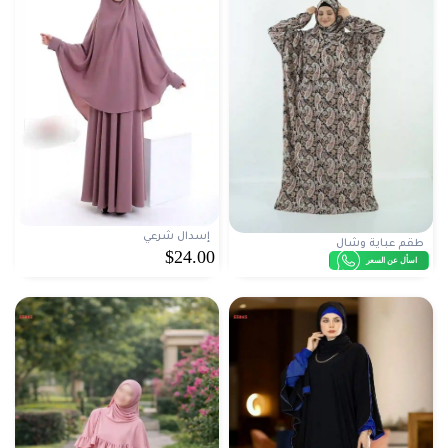
إسدال شرعي
طقم عباية وشال
$24.00
اسأل عن السعر