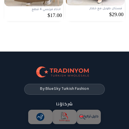
فستان طويل مع خمار
ادناء فرنسي 4 قطع
$29.00
$17.00
By Blue Sky Turkish Fashion
شركاؤنا