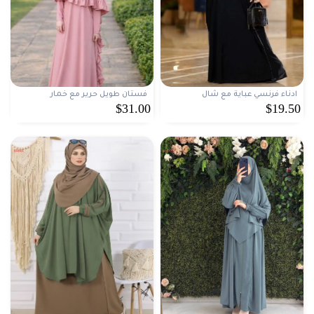
ادناء فرنسي عباية مع شال
فستان طويل حرير مع خمار
$31.00
$19.50