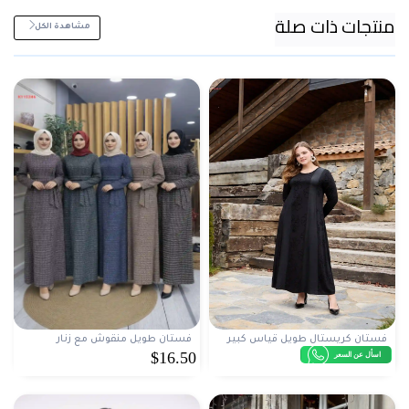
منتجات ذات صلة
مشاهدة الكل
فستان كريستال طويل قياس كبير
فستان طويل منقوش مع زنار
$16.50
اسأل عن السعر