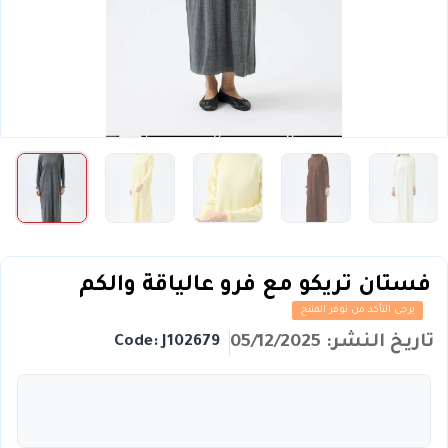
فستان تريكو مع فرو عالياقة والكم
يرجى التأكد من توفر المنتج
تاريخ النشر: 05/12/2025
Code: J102679