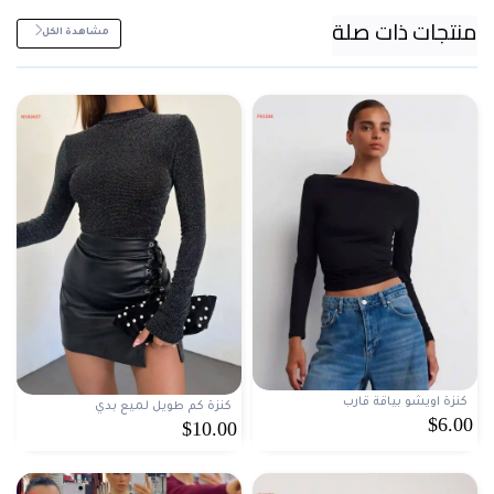
منتجات ذات صلة
مشاهدة الكل
كنزة اويشو بياقة قارب
كنزة كم طويل لميع بدي
$6.00
$10.00