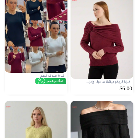
كنزة صوف ناعم
اسأل عن السعر
كنزة تريكو بياقة مادونا وإبز...
$6.00