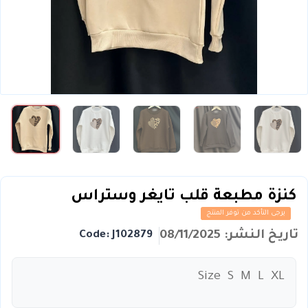
كنزة مطبعة قلب تايغر وستراس
يرجى التأكد من توفر المنتج
تاريخ النشر: 08/11/2025
Code: J102879
Size S M L XL