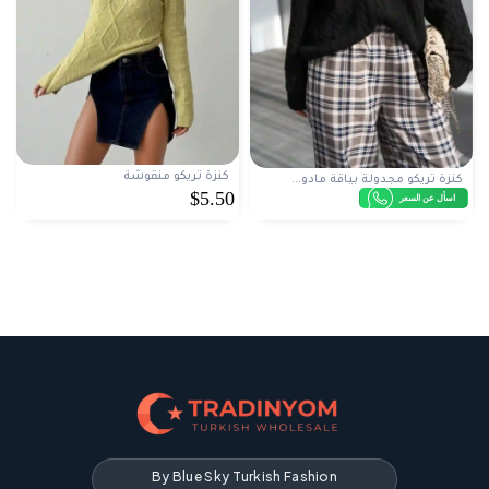
كنزة تريكو منقوشة
كنزة تريكو مجدولة بياقة مادو...
$5.50
اسأل عن السعر
By Blue Sky Turkish Fashion