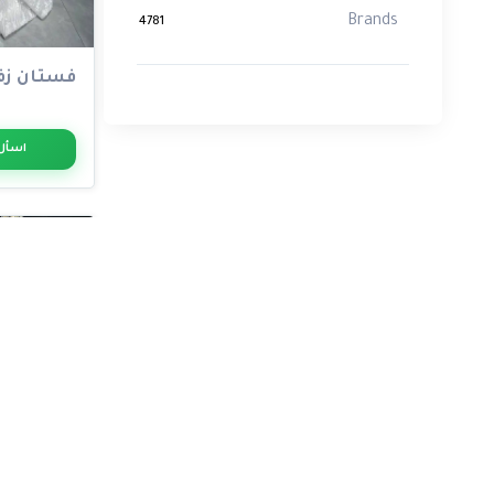
Brands
4781
فستان زف
اسأل