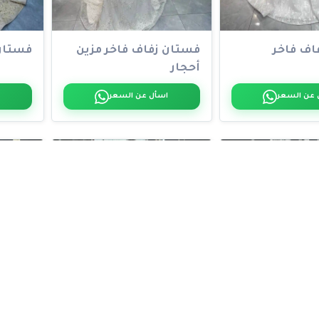
اف فاخر
فستان زفاف فاخر مزين
فستان
أحجار
 عن السعر
اسأل عن السعر