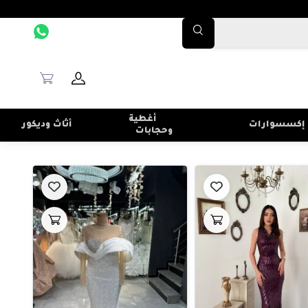
أغطية
إكسسوارات
أثاث وديكور
وحجابات