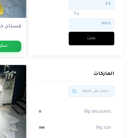
$
بحث
To
$
فستان خط
الماركات
بحث
اسأل
Big
الماركات
discounts
11
Big
size
994
Big discounts
11
Brands
4781
Big size
994