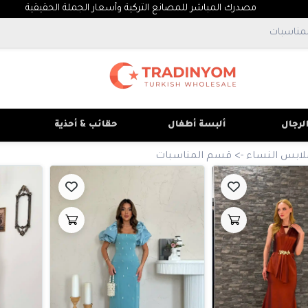
مصدرك المباشر للمصانع التركية وأسعار الجملة الحقيقية
لرجال
ألبسة أطفال
حقائب & أحذية
لابس النساء
->
قسم المناسبات