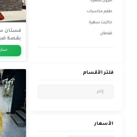
أفرول سهرة
جاكيت
سهرة
طقم مناسبات
قفطان
جاكيت سهرة
فستان س
قفطان
بقصة ضيق
فلتر
ذهبية راقي
الأقسام
اسأل
فلتر الأقسام
الأسعار
$
To
الأسعار
$