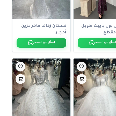
 بول باييت طويل
فستان زفاف فاخر مزين
مقطع
أحجار
اسأل عن السعر
اسأل عن السعر