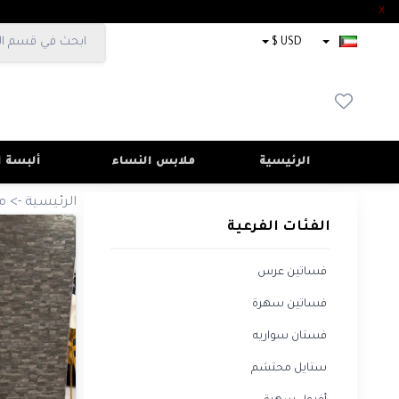
X
×
USD $
الفئات
الفرعية
فساتين
عرس
فساتين
الرئيسية
ملابس النساء
ألبسة ا
سهرة
الرئيسية
->
م
فستان
سواريه
الفئات الفرعية
ستايل
فساتين عرس
محتشم
فساتين سهرة
أفرول
سهرة
فستان سواريه
طقم
ستايل محتشم
مناسبات