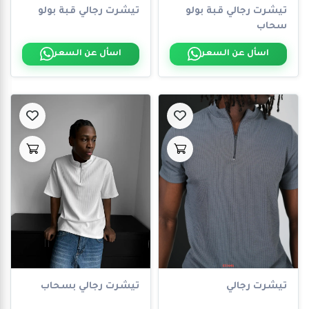
تيشرت رجالي قبة بولو
تيشرت رجالي قبة بولو
الماركات
سحاب
اسأل عن السعر
اسأل عن السعر
Big
discounts
11
Big
size
994
Brands
4781
تيشرت رجالي
تيشرت رجالي بسحاب