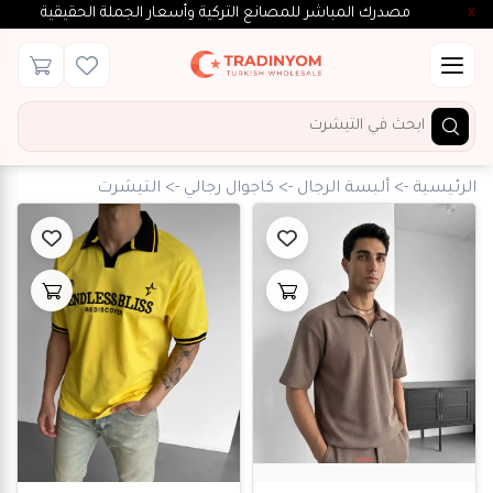
مصدرك المباشر للمصانع التركية وأسعار الجملة الحقيقية
X
×
فلتر
الأقسام
الرئيسية
->
ألبسة الرجال
->
كاجوال رجالي
->
التيشرت
الأسعار
$
To
$
بحث