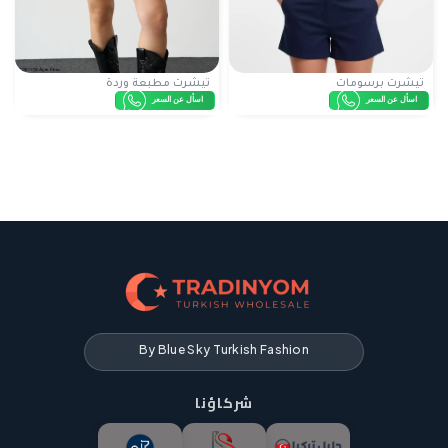
تيشرت برسومات
تيشرت مطبعة وردة
اسأل عن السعر
اسأل عن السعر
By Blue Sky Turkish Fashion
شركاؤنا