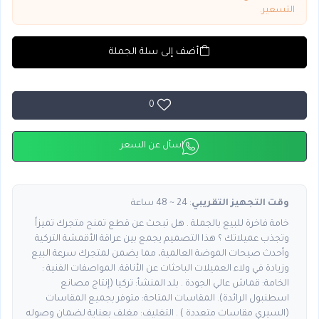
التسعير.
أضف إلى سلة الجملة
0
اسأل عن السعر
وقت التجهيز التقريبي
: 24 ~ 48 ساعة
خامة فاخرة للبيع بالجملة . هل تبحث عن قطع تمنح متجرك تميزاً
وتجذب عميلاتك ؟ هذا التصميم يجمع بين عراقة الأقمشة التركية
وأحدث صيحات الموضة العالمية، مما يضمن لمتجرك سرعة البيع
وزيادة في ولاء العميلات الباحثات عن الأناقة. المواصفات الفنية :
الخامة: قماش عالي الجودة . بلد المنشأ: تركيا (إنتاج مصانع
اسطنبول الرائدة). المقاسات المتاحة: متوفر بجميع المقاسات
(السيري مقاسات متعددة ) . التغليف: مغلف بعناية لضمان وصوله